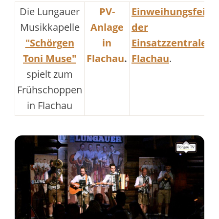
Die Lungauer
PV-
Einweihungsfeier
Musikkapelle
Anlage
der
"Schörgen
in
Einsatzzentrale
Toni Muse"
Flachau
.
Flachau
.
spielt zum
Frühschoppen
in Flachau