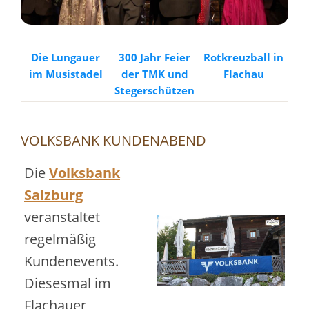
Die Lungauer
300 Jahr Feier
Rotkreuzball in
im Musistadel
der TMK und
Flachau
Stegerschützen
VOLKSBANK KUNDENABEND
Die
Volksbank
Salzburg
veranstaltet
regelmäßig
Kundenevents.
Diesesmal im
Flachauer